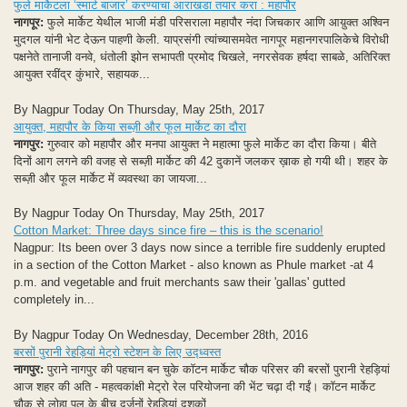
फुले मार्केटला ‘स्मार्ट बाजार’ करण्याचा आराखडा तयार करा : महापौर
नागपूर:
फुले मार्केट येथील भाजी मंडी परिसराला महापौर नंदा जिचकार आणि आय़ुक्त अश्विन
मुदगल यांनी भेट देऊन पाहणी केली. याप्रसंगी त्यांच्यासमवेत नागपूर महानगरपालिकेचे विरोधी
पक्षनेते तानाजी वनवे, धंतोली झोन सभापती प्रमोद चिखले, नगरसेवक हर्षदा साबळे, अतिरिक्त
आयुक्त रवींद्र कुंभारे, सहायक...
By Nagpur Today On Thursday, May 25th, 2017
आयुक्त, महापौर के किया सब्ज़ी और फूल मार्केट का दौरा
नागपुर:
गुरुवार को महापौर और मनपा आयुक्त ने महात्मा फुले मार्केट का दौरा किया। बीते
दिनों आग लगने की वजह से सब्ज़ी मार्केट की 42 दुकानें जलकर ख़ाक हो गयी थी। शहर के
सब्ज़ी और फूल मार्केट में व्यवस्था का जायजा...
By Nagpur Today On Thursday, May 25th, 2017
Cotton Market: Three days since fire – this is the scenario!
Nagpur: Its been over 3 days now since a terrible fire suddenly erupted
in a section of the Cotton Market - also known as Phule market -at 4
p.m. and vegetable and fruit merchants saw their 'gallas' gutted
completely in...
By Nagpur Today On Wednesday, December 28th, 2016
बरसों पुरानी रेहड़ियां मेट्रो स्टेशन के लिए उद्ध्वस्त
नागपुर:
पुराने नागपुर की पहचान बन चुके कॉटन मार्केट चौक परिसर की बरसों पुरानी रेहड़ियां
आज शहर की अति - महत्वकांक्षी मेट्रो रेल परियोजना की भेंट चढ़ा दी गईं। कॉटन मार्केट
चौक से लोहा पुल के बीच दर्जनों रेहड़ियां दशकों...