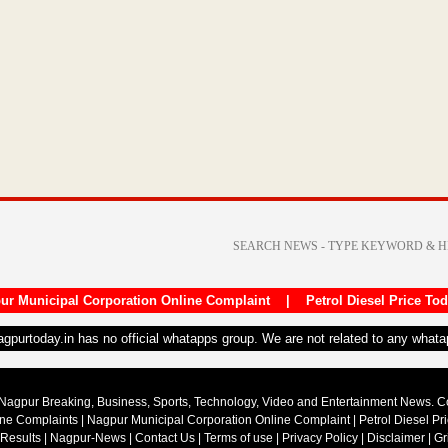
ur Municipal Corporation Online Complaint
|
Petrol Diesel Price To
nagpurtoday.in has no official whatapps group. We are not related to any what
Nagpur Breaking, Business, Sports, Technology, Video and Entertainment News. 
ine Complaints
|
Nagpur Municipal Corporation Online Complaint
|
Petrol Diesel Pr
 Results
|
Nagpur-News
|
Contact Us
|
Terms of use
|
Privacy Policy
|
Disclaimer
|
Gr