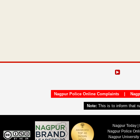
Nagpur Police Online Complaints
|
Nagp
Note:
This is to inform that 
Nagpur Today | 
Nagpur Police Onl
Nagpur University