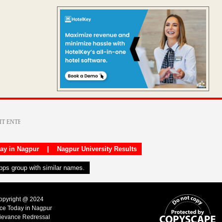
day in Nagpur
|
Nagpur University Results
apps group with similar names.
Copyright @ 2024
ice Today in Nagpur
ievance Redressal