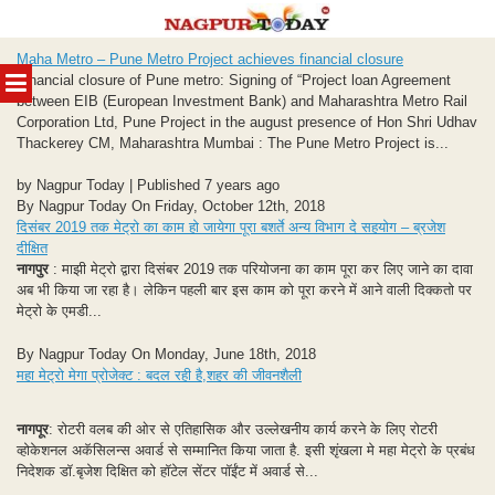
Skip
Maha Metro – Pune Metro Project achieves financial closure
to
MENU
Financial closure of Pune metro: Signing of “Project loan Agreement
content
between EIB (European Investment Bank) and Maharashtra Metro Rail
Corporation Ltd, Pune Project in the august presence of Hon Shri Udhav
Thackerey CM, Maharashtra Mumbai : The Pune Metro Project is...
by Nagpur Today | Published 7 years ago
By Nagpur Today On Friday, October 12th, 2018
दिसंबर 2019 तक मेट्रो का काम हो जायेगा पूरा बशर्ते अन्य विभाग दे सहयोग – ब्रजेश
दीक्षित
नागपुर
: माझी मेट्रो द्वारा दिसंबर 2019 तक परियोजना का काम पूरा कर लिए जाने का दावा
अब भी किया जा रहा है। लेकिन पहली बार इस काम को पूरा करने में आने वाली दिक्कतो पर
मेट्रो के एमडी...
By Nagpur Today On Monday, June 18th, 2018
महा मेट्रो मेगा प्रोजेक्ट : बदल रही है,शहर की जीवनशैली
नागपूर
: रोटरी वलब की ओर से एतिहासिक और उल्लेखनीय कार्य करने के लिए रोटरी
व्होकेशनल अकॅसिलन्स अवार्ड से सम्मानित किया जाता है. इसी शृंखला मे महा मेट्रो के प्रबंध
निदेशक डॉ.बृजेश दिक्षित को हॉटेल सेंटर पॉईंट में अवार्ड से...