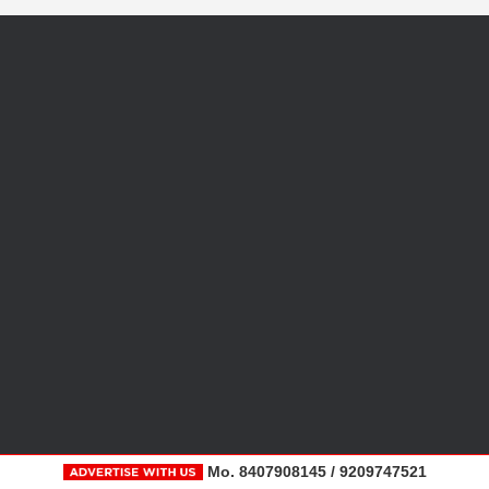
Mo. 8407908145 / 9209747521