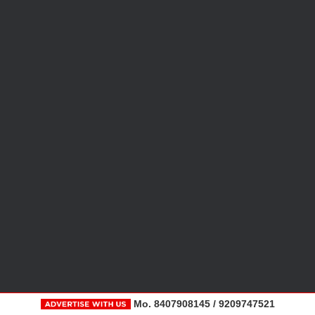
Mo. 8407908145 / 9209747521