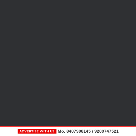
Mo. 8407908145 / 9209747521