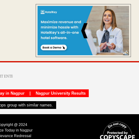
day in Nagpur
|
Nagpur University Results
apps group with similar names.
Copyright @ 2024
ice Today in Nagpur
ievance Redressal