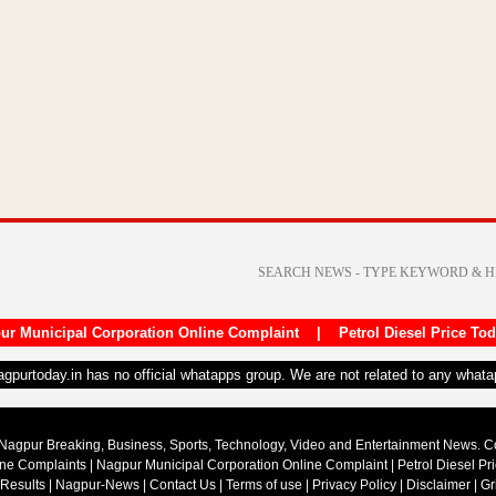
ur Municipal Corporation Online Complaint
|
Petrol Diesel Price To
nagpurtoday.in has no official whatapps group. We are not related to any what
Nagpur Breaking, Business, Sports, Technology, Video and Entertainment News. 
ine Complaints
|
Nagpur Municipal Corporation Online Complaint
|
Petrol Diesel Pr
 Results
|
Nagpur-News
|
Contact Us
|
Terms of use
|
Privacy Policy
|
Disclaimer
|
Gr