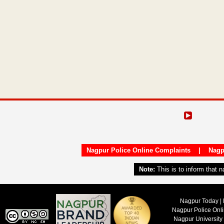
Nagpur Police Online Complaints
|
Nagp
Note:
This is to inform that 
Nagpur Today | 
Nagpur Police Onl
Nagpur University