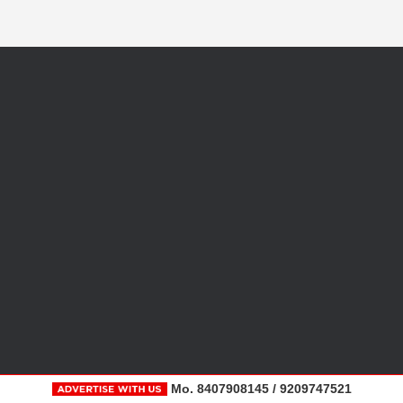
Mo. 8407908145 / 9209747521