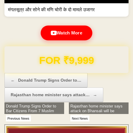
मंगलसूत्र और सोने की मणि चोरी के दो मामले उजागर
Watch More
Domain & Hosting FREE for 1 Year
Post navigation
←
Donald Trump Signs Order to…
Rajasthan home minister says attack…
→
Donald Trump Signs Order to
Rajasthan home minister says
Bar Citizens From 7 Muslim
attack on Bhansali will be
Countries
probed
Previous News
Next News