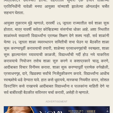
मिश्रीकोटर उपस्थित होत्या. शहरातील सुमारो एक हजार शाळांच्या
प्रतिनिधींनी यावेळी मनपा आयुक्त यांच्याशी झालेल्या ऑनलाईन चर्चेत
सहभाग घेतला.
आयुक्त तुकाराम मुंढे म्हणाले, दरवर्षी २६ जूनला राज्यातील सर्व शाळा सुरू
होतात. मात्र यावर्षी सर्वत्र कोव्हिडच्या संसर्गाचा धोका आहे. अशा स्थितीत
शाळांमध्ये सद्यातरी विद्यार्थ्यांना प्रत्यक्ष शिक्षण देणे शक्य नाही. सर्व शाळांनी
येत्या २६ जूनला शाळा व्यवस्थापन समितीची सभा घेउन या बैठकीत शाळा
सुरू करण्यापूर्वी करावयाची तयारी, शाळेच्या प्रसाधनगृहांची स्वच्छता, शाळा
सुरू झाल्यानंतर घ्यावयाची काळजी, विद्यार्थ्यांची गर्दी होउ नये याकरिता
करावयाचे नियोजन तसेच शाळा सुरु करणे व कशाप्रकारे चालू करणे,
आदीबाबत विचार विनीमय करावा. शाळा सुरू करण्यापूर्वी प्रत्येक वर्गखोली,
प्रसाधनगृह, दारे, खिडक्या सर्वांचे निर्जंतुकीकरण करावे. विद्यार्थ्यांना आधीच
स्वच्छतेचे धडे देण्यात यावे. हात कसे धुवायचे, मास्कचा नियमीत वापर, सोशल
डिस्टंसिंग कसे राखायचे आदीबाबत विद्यार्थ्यांना व पालकांना माहिती देणे या
सर्व बाबींवरही बैठकीत सविस्तर चर्चा करावी, असेही ते म्हणाले.
ADVERTISEMENT