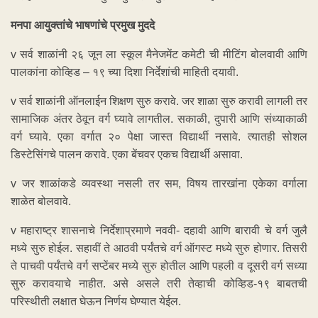
मनपा आयुक्तांचे भाषणांचे प्रमुख मुददे
v सर्व शाळांनी २६ जून ला स्कूल मैनेजमेंट कमेटी ची मीटिंग बोलवावी आणि
पालकांना कोव्हिड – १९ च्या दिशा निर्देशांची माहिती दयावी.
v सर्व शाळांनी ऑनलाईन शिक्षण सुरु करावे. जर शाळा सुरु करावी लागली तर
सामाजिक अंतर ठेवून वर्ग घ्यावे लागतील. सकाळी, दुपारी आणि संध्याकाळी
वर्ग घ्यावे. एका वर्गात २० पेक्षा जास्त विद्यार्थी नसावे. त्यातही सोशल
डिस्टेसिंगचे पालन करावे. एका बेंचवर एकच विद्यार्थी असावा.
v जर शाळांकडे व्यवस्था नसली तर सम, विषय तारखांना एकेका वर्गाला
शाळेत बोलवावे.
v महाराष्ट्र शासनाचे निर्देशाप्रमाणे नववी- दहावी आणि बारावी चे वर्ग जुलै
मध्ये सुरु होईल. सहावीं ते आठवी पर्यंतचे वर्ग ऑगस्ट मध्ये सुरु होणार. तिसरी
ते पाचवी पर्यंतचे वर्ग सप्टेंबर मध्ये सुरु होतील आणि पहली व दूसरी वर्ग सध्या
सुरु करावयाचे नाहीत. असे असले तरी तेव्हाची कोव्हिड-१९ बाबतची
परिस्थीती लक्षात घेऊन निर्णय घेण्यात येईल.