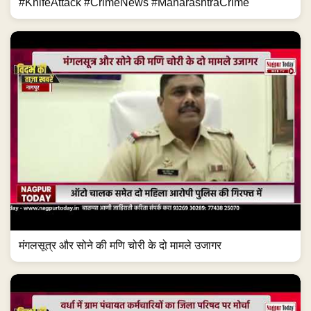
#KnifeAttack #CrimeNews #MaharashtraCrime
मंगलसूत्र और सोने की मणि चोरी के दो मामले उजागर