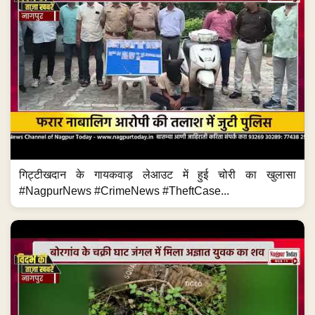
गिट्टीखदान के गायकवाड़ लेआउट में हुई चोरी का खुलासा
#NagpurNews #CrimeNews #TheftCase...