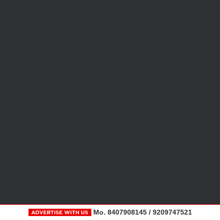
Mo. 8407908145 / 9209747521