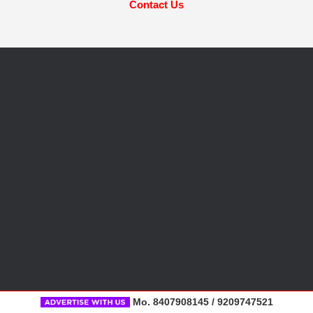
Contact Us
Mo. 8407908145 / 9209747521